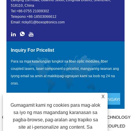
518110, China
Tel:
+86-0755 21009302
Telepono:
+86-18503066612
Email:
ricky01@boxoptronics.com
Inquiry For Pricelist
Para sa mga katanungan tungkol sa fiber optic modules, fiber
coupled lasers, laser component o pricelist, mangyaring iwanan ang
iyong email sa amin at makikipag-ugnayan kami sa loob ng 24 na
oras.
X
Gumagamit kami ng cookies para mag-alok
sa iyo ng mas magandang karanasan sa
COPYRIGHT @ 2020 SHENZHEN BOX OPTRONICS TECHNOLOGY
pagba-browse, pag-aralan ang trapiko sa
CO., LTD. - CHINA FIBER OPTIC MODULES, FIBER COUPLED
site at i-personalize ang content. Sa