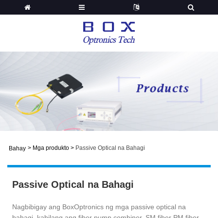
>
Mga produkto
>
Passive Optical na Bahagi
Bahay
Passive Optical na Bahagi
Nagbibigay ang BoxOptronics ng mga passive optical na
bahagi, kabilang ang fiber pump combiner, SM fiber PM fiber