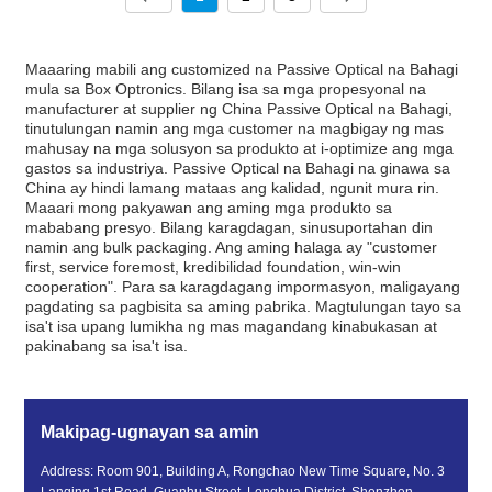
Maaaring mabili ang customized na Passive Optical na Bahagi
mula sa Box Optronics. Bilang isa sa mga propesyonal na
manufacturer at supplier ng China Passive Optical na Bahagi,
tinutulungan namin ang mga customer na magbigay ng mas
mahusay na mga solusyon sa produkto at i-optimize ang mga
gastos sa industriya. Passive Optical na Bahagi na ginawa sa
China ay hindi lamang mataas ang kalidad, ngunit mura rin.
Maaari mong pakyawan ang aming mga produkto sa
mababang presyo. Bilang karagdagan, sinusuportahan din
namin ang bulk packaging. Ang aming halaga ay "customer
first, service foremost, kredibilidad foundation, win-win
cooperation". Para sa karagdagang impormasyon, maligayang
pagdating sa pagbisita sa aming pabrika. Magtulungan tayo sa
isa't isa upang lumikha ng mas magandang kinabukasan at
pakinabang sa isa't isa.
Makipag-ugnayan sa amin
Address: Room 901, Building A, Rongchao New Time Square, No. 3
Lanqing 1st Road, Guanhu Street, Longhua District, Shenzhen,