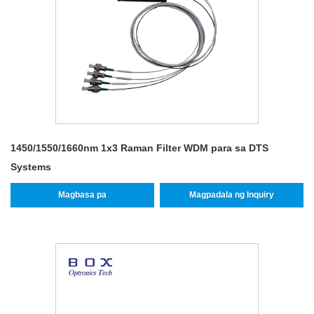
1450/1550/1660nm 1x3 Raman Filter WDM para sa DTS
Systems
Magbasa pa
Magpadala ng Inquiry