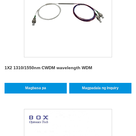
1X2 1310/1550nm CWDM wavelength WDM
Magbasa pa
Magpadala ng Inquiry