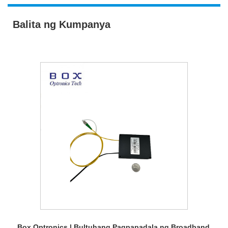
Balita ng Kumpanya
Box Optronics | Bultuhang Pagpapadala ng Broadband