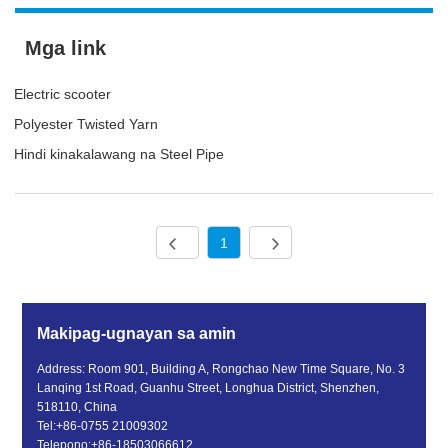
Mga link
Electric scooter
Polyester Twisted Yarn
Hindi kinakalawang na Steel Pipe
1
Makipag-ugnayan sa amin
Address: Room 901, Building A, Rongchao New Time Square, No. 3
Lanqing 1st Road, Guanhu Street, Longhua District, Shenzhen,
518110, China
Tel:
+86-0755 21009302
Telepono:
+86-18503066612