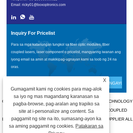
Email:
ricky01@boxoptronics.com
Inquiry For Pricelist
Para sa mga katanungan tungkol sa fiber optic modules, fiber
coupled lasers, laser component o pricelist, mangyaring iwanan ang
iyong email sa amin at makikipag-ugnayan kami sa loob ng 24 na
oras.
X
Gumagamit kami ng cookies para mag-alok
sa iyo ng mas magandang karanasan sa
COPYRIGHT @ 2020 SHENZHEN BOX OPTRONICS TECHNOLOGY
pagba-browse, pag-aralan ang trapiko sa
CO., LTD. - CHINA FIBER OPTIC MODULES, FIBER COUPLED
site at i-personalize ang content. Sa
paggamit ng site na ito, sumasang-ayon ka
LASERS MANUFACTURERS, LASER COMPONENTS SUPPLIER ALL
sa aming paggamit ng cookies.
Patakaran sa
RIGHTS RESERVED.