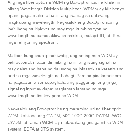
Ang mga fiber optic na WDM ng BoxOptronics, na kilala rin
bilang Wavelength Division Multiplexer (WDMs) ay idinisenyo
upang pagsamahin o hatiin ang liwanag sa dalawang
magkaibang wavelength. Nag-aalok ang BoxOptronics ng
iba't ibang multiplexer na may mga kumbinasyon ng
wavelength na sumasaklaw sa nakikita, malapit-IR, at IR na
mga rehiyon ng spectrum.
Maliban kung saan ipinahiwatig, ang aming mga WDM ay
bidirectional; maaari din nilang hatiin ang isang signal na
may dalawang haba ng daluyong na ipinasok sa karaniwang
port sa mga wavelength ng bahagi. Para sa pinakamainam
na pagsasama-sama/paghahati ng pagganap, ang (mga)
signal ng input ay dapat maglaman lamang ng mga
wavelength na tinukoy para sa WDM.
Nag-aalok ang Boxoptronics ng maraming uri ng fiber optic
WDM, kabilang ang CWDM, 50G 100G 200G DWDM, AWG
CWDM, at raman WDM, ay malawakang ginagamit sa WDM
system, EDFA at DTS system.