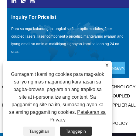
Inquiry For Pricelist
Para sa mga katanungan tungkol sa fiber optic modules, fiber
coupled lasers, laser component o pricelist, mangyaring iwanan ang
iyong email sa amin at makikipag-ugnayan kami sa loob ng 24 na
oras.
X
Gumagamit kami ng cookies para mag-alok
sa iyo ng mas magandang karanasan sa
COPYRIGHT @ 2020 SHENZHEN BOX OPTRONICS TECHNOLOGY
pagba-browse, pag-aralan ang trapiko sa
CO., LTD. - CHINA FIBER OPTIC MODULES, FIBER COUPLED
site at i-personalize ang content. Sa
paggamit ng site na ito, sumasang-ayon ka
LASERS MANUFACTURERS, LASER COMPONENTS SUPPLIER ALL
sa aming paggamit ng cookies.
Patakaran sa
RIGHTS RESERVED.
Privacy
MGA LINK
|
SITEMAP
|
RSS
|
XML
|
PRIVACY POLICY
Tanggihan
Tanggapin