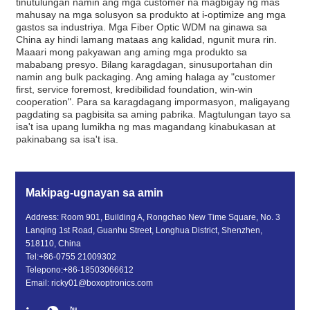
tinutulungan namin ang mga customer na magbigay ng mas
mahusay na mga solusyon sa produkto at i-optimize ang mga
gastos sa industriya. Mga Fiber Optic WDM na ginawa sa
China ay hindi lamang mataas ang kalidad, ngunit mura rin.
Maaari mong pakyawan ang aming mga produkto sa
mababang presyo. Bilang karagdagan, sinusuportahan din
namin ang bulk packaging. Ang aming halaga ay "customer
first, service foremost, kredibilidad foundation, win-win
cooperation". Para sa karagdagang impormasyon, maligayang
pagdating sa pagbisita sa aming pabrika. Magtulungan tayo sa
isa't isa upang lumikha ng mas magandang kinabukasan at
pakinabang sa isa't isa.
Makipag-ugnayan sa amin
Address: Room 901, Building A, Rongchao New Time Square, No. 3
Lanqing 1st Road, Guanhu Street, Longhua District, Shenzhen,
518110, China
Tel:
+86-0755 21009302
Telepono:
+86-18503066612
Email:
ricky01@boxoptronics.com