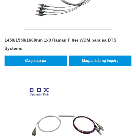
1450/1550/1660nm 1x3 Raman Filter WDM para sa DTS
Systems
Magbasa pa
Magpadala ng Inquiry