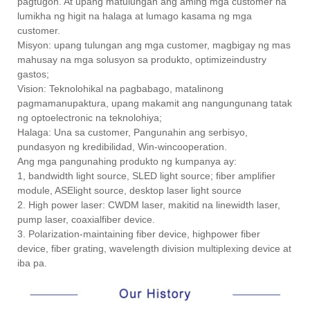
pagtugon. At upang matulungan ang aming mga customer na
lumikha ng higit na halaga at lumago kasama ng mga
customer.
Misyon: upang tulungan ang mga customer, magbigay ng mas
mahusay na mga solusyon sa produkto, optimizeindustry
gastos;
Vision: Teknolohikal na pagbabago, matalinong
pagmamanupaktura, upang makamit ang nangungunang tatak
ng optoelectronic na teknolohiya;
Halaga: Una sa customer, Pangunahin ang serbisyo,
pundasyon ng kredibilidad, Win-wincooperation.
Ang mga pangunahing produkto ng kumpanya ay:
1, bandwidth light source, SLED light source; fiber amplifier
module, ASElight source, desktop laser light source
2. High power laser: CWDM laser, makitid na linewidth laser,
pump laser, coaxialfiber device.
3. Polarization-maintaining fiber device, highpower fiber
device, fiber grating, wavelength division multiplexing device at
iba pa.