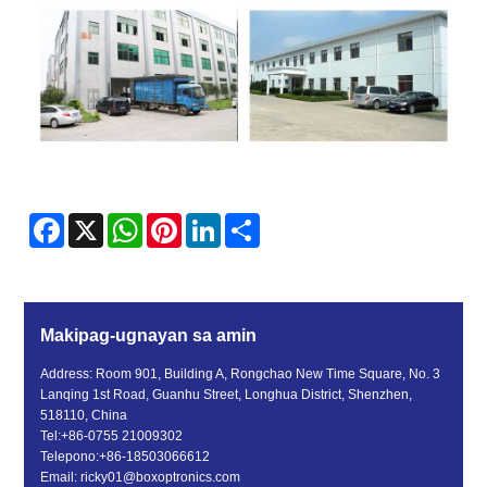
Facebook
X
WhatsApp
Pinterest
LinkedIn
Share
Makipag-ugnayan sa amin
Address: Room 901, Building A, Rongchao New Time Square, No. 3
Lanqing 1st Road, Guanhu Street, Longhua District, Shenzhen,
518110, China
Tel:
+86-0755 21009302
Telepono:
+86-18503066612
Email:
ricky01@boxoptronics.com