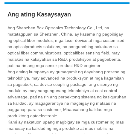
Ang ating Kasaysayan
Ang Shenzhen Box Optronics Technology Co., Ltd, na
matatagpuan sa Shenzhen, China, ay kasama ng pagbibigay
ng optical fiber modules, mga laser device at mga customized
na opticalproducts solutions, na pangunahing nakatuon sa
optical fiber communications, opticalfiber sensing field. may
malakas na kakayahan sa R&D, produksyon at pagbebenta,
pati na rin ang mga senior product R&D engineer.
Ang aming kumpanya ay gumagamit ng dayuhang proseso ng
teknolohiya, may advanced na produksyon at mga kagamitan
sa pagsubok, sa device coupling package, ang disenyo ng
module ay may nangungunang teknolohiya at cost control
advantage, pati na rin ang perpektong sistema ng kasiguruhan
sa kalidad, ay magagarantiya na magbigay ng mataas na
pagganap para sa customer, Maaasahang kalidad mga
produktong optoelectronic.
Kami ay nakatuon upang magbigay sa mga customer ng mas
mahusay na kalidad ng mga produkto at mas mabilis na