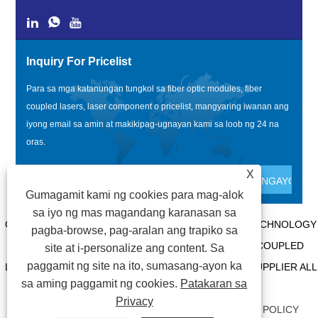
Inquiry For Pricelist
Para sa mga katanungan tungkol sa fiber optic modules, fiber
coupled lasers, laser component o pricelist, mangyaring iwanan ang
iyong email sa amin at makikipag-ugnayan kami sa loob ng 24 na
oras.
X
Gumagamit kami ng cookies para mag-alok
sa iyo ng mas magandang karanasan sa
COPYRIGHT @ 2020 SHENZHEN BOX OPTRONICS TECHNOLOGY
pagba-browse, pag-aralan ang trapiko sa
CO., LTD. - CHINA FIBER OPTIC MODULES, FIBER COUPLED
site at i-personalize ang content. Sa
paggamit ng site na ito, sumasang-ayon ka
LASERS MANUFACTURERS, LASER COMPONENTS SUPPLIER ALL
sa aming paggamit ng cookies.
Patakaran sa
RIGHTS RESERVED.
Privacy
MGA LINK
|
SITEMAP
|
RSS
|
XML
|
PRIVACY POLICY