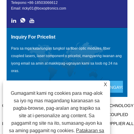
Telepono:
+86-18503066612
Email:
ricky01@boxoptronics.com
Inquiry For Pricelist
Para sa mga katanungan tungkol sa fiber optic modules, fiber
coupled lasers, laser component o pricelist, mangyaring iwanan ang
iyong email sa amin at makikipag-ugnayan kami sa loob ng 24 na
oras.
X
Gumagamit kami ng cookies para mag-alok
sa iyo ng mas magandang karanasan sa
COPYRIGHT @ 2020 SHENZHEN BOX OPTRONICS TECHNOLOGY
pagba-browse, pag-aralan ang trapiko sa
CO., LTD. - CHINA FIBER OPTIC MODULES, FIBER COUPLED
site at i-personalize ang content. Sa
paggamit ng site na ito, sumasang-ayon ka
LASERS MANUFACTURERS, LASER COMPONENTS SUPPLIER ALL
sa aming paggamit ng cookies.
Patakaran sa
RIGHTS RESERVED.