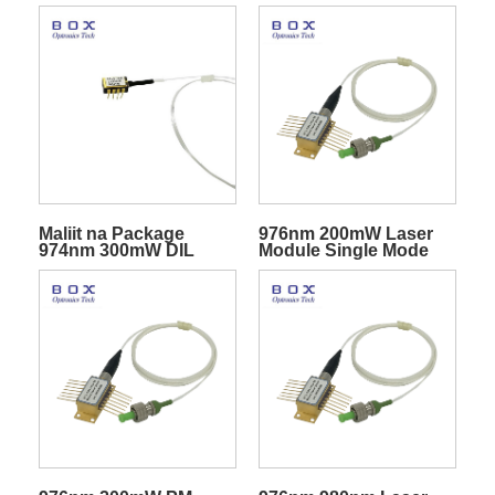
Maliit na Package
976nm 200mW Laser
974nm 300mW DIL
Module Single Mode
Pump Laser Nang
Pump Laser Diode
walang TEC Cooler