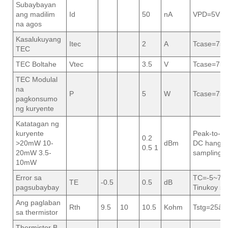
Subaybayan
ang madilim
Id
50
nA
VPD=5V
na agos
Kasalukuyang
Itec
2
A
Tcase=75â
TEC
TEC Boltahe
Vtec
3.5
V
Tcase=75â
TEC Modulal
na
P
5
W
Tcase=75â
pagkonsumo
ng kuryente
Katatagan ng
kuryente
Peak-to-pe
0.2
>20mW 10-
dBm
DC hangg
0.5 1
20mW 3.5-
sampling,
10mW
Error sa
TC=-5~75â
TE
-0.5
0.5
dB
pagsubaybay
Tinukoy sa
Ang paglaban
Rth
9.5
10
10.5
Kohm
Tstg=25â„
sa thermistor
Thermistor B