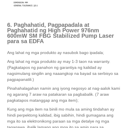
6. Paghahatid, Pagpapadala at
Paghahatid ng High Power 976nm
600mW SM FBG Stabilized Pump Laser
para sa EDFA
Ang lahat ng mga produkto ay nasubok bago ipadala;
Ang lahat ng mga produkto ay may 1-3 taon na warranty.
(Pagkatapos ng panahon ng garantiya ng kalidad ay
nagsimulang singilin ang naaangkop na bayad sa serbisyo sa
pagpapanatili.)
Pinahahalagahan namin ang iyong negosyo at nag-aalok kami
ng agarang 7 araw na patakaran sa pagbabalik. (7 araw
pagkatapos matanggap ang mga item);
Kung ang mga item na binili mo mula sa aming tindahan ay
hindi perpektong kalidad, ibig sabihin, hindi gumagana ang
mga ito sa elektronikong paraan sa mga detalye ng mga
tagagawa, ibalik lamang ang mga ito sa amin para sa