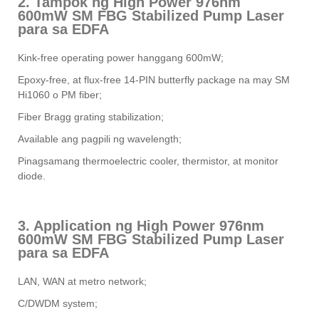
2. Tampok ng High Power 976nm
600mW SM FBG Stabilized Pump Laser
para sa EDFA
Kink-free operating power hanggang 600mW;
Epoxy-free, at flux-free 14-PIN butterfly package na may SM
Hi1060 o PM fiber;
Fiber Bragg grating stabilization;
Available ang pagpili ng wavelength;
Pinagsamang thermoelectric cooler, thermistor, at monitor
diode.
3. Application ng High Power 976nm
600mW SM FBG Stabilized Pump Laser
para sa EDFA
LAN, WAN at metro network;
C/DWDM system;