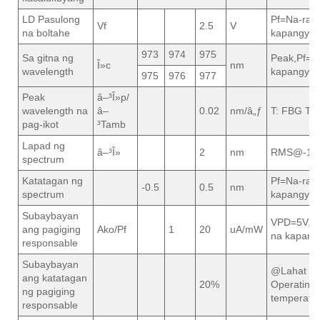
LD Pasulong
Pf=Na-rate
Vf
2.5
V
na boltahe
kapangyar
973
974
975
Sa gitna ng
Peak,Pf=N
Î»c
nm
wavelength
kapangyar
975
976
977
Peak
â–³Î»p/
wavelength na
â–
0.02
nm/â„ƒ
T: FBG Te
pag-ikot
³Tamb
Lapad ng
â–³Î»
2
nm
RMS@-13
spectrum
Katatagan ng
Pf=Na-rate
-0.5
0.5
nm
spectrum
kapangyar
Subaybayan
VPD=5V,Pf
ang pagiging
Ako/Pf
1
20
uA/mW
na kapang
responsable
Subaybayan
@Lahat n
ang katatagan
20%
Operating
ng pagiging
temperatu
responsable