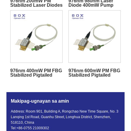
976nm 200mW PM
976nm 980nm Laser
Stabilized Laser Diodes
Diode 400mW Pump
Pigtailed Butterfly
Fiber Coupled
Package
976nm 400mW PM FBG
976nm 600mW PM FBG
Stabilized Pigtailed
Stabilized Pigtailed
Butterfly Laser Diode
Butterfly Pump Laser
Diode
Makipag-ugnayan sa amin
Address: Room 901, Building A, Rongchao New Time Square, No. 3
Lanqing 1st Road, Guanhu Street, Longhua District, Shenzhen,
518110, China
Tel:
+86-0755 21009302