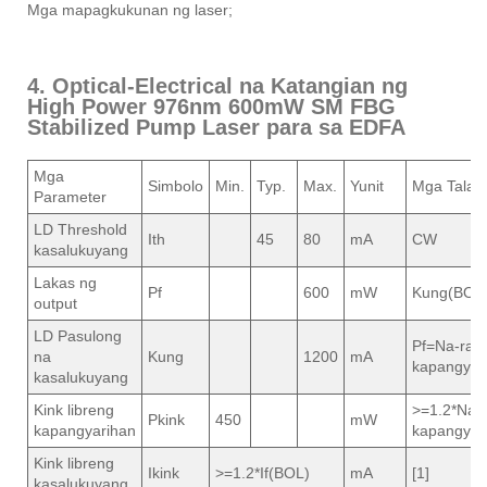
Mga mapagkukunan ng laser;
4. Optical-Electrical na Katangian ng
High Power 976nm 600mW SM FBG
Stabilized Pump Laser para sa EDFA
Mga
Simbolo
Min.
Typ.
Max.
Yunit
Mga Tala
Parameter
LD Threshold
Ith
45
80
mA
CW
kasalukuyang
Lakas ng
Pf
600
mW
Kung(BOL
output
LD Pasulong
Pf=Na-rate
na
Kung
1200
mA
kapangyar
kasalukuyang
Kink libreng
>=1.2*Na-r
Pkink
450
mW
kapangyarihan
kapangyar
Kink libreng
Ikink
>=1.2*If(BOL)
mA
[1]
kasalukuyang