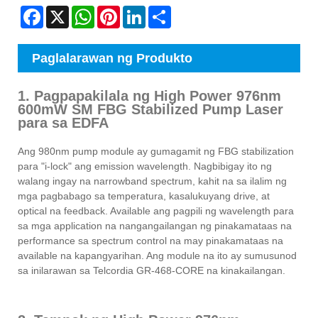
Facebook
X
WhatsApp
Pinterest
LinkedIn
Share
Paglalarawan ng Produkto
1. Pagpapakilala ng High Power 976nm
600mW SM FBG Stabilized Pump Laser
para sa EDFA
Ang 980nm pump module ay gumagamit ng FBG stabilization
para "i-lock" ang emission wavelength. Nagbibigay ito ng
walang ingay na narrowband spectrum, kahit na sa ilalim ng
mga pagbabago sa temperatura, kasalukuyang drive, at
optical na feedback. Available ang pagpili ng wavelength para
sa mga application na nangangailangan ng pinakamataas na
performance sa spectrum control na may pinakamataas na
available na kapangyarihan. Ang module na ito ay sumusunod
sa inilarawan sa Telcordia GR-468-CORE na kinakailangan.