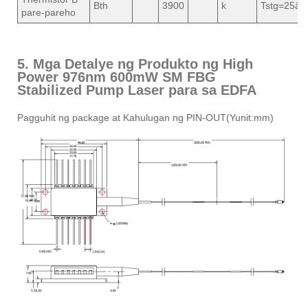
Bth
3900
k
Tstg=25â„
pare-pareho
5. Mga Detalye ng Produkto ng High
Power 976nm 600mW SM FBG
Stabilized Pump Laser para sa EDFA
Pagguhit ng package at Kahulugan ng PIN-OUT(Yunit:mm)