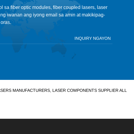
sa fiber optic modules, fiber coupled lasers, laser
ing iwanan ang iyong email sa amin at makikipag-
oras.
LASERS MANUFACTURERS, LASER COMPONENTS SUPPLIER ALL