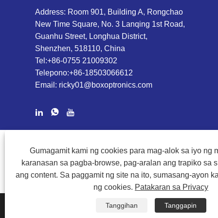
Address: Room 901, Building A, Rongchao
New Time Square, No. 3 Lanqing 1st Road,
Guanhu Street, Longhua District,
Shenzhen, 518110, China
Tel:
+86-0755 21009302
Telepono:
+86-18503066612
Email:
ricky01@boxoptronics.com
COPYRIGHT @ 2020 SHENZHEN BOX OPTRONICS TECHNOLOGY
Gumagamit kami ng cookies para mag-alok sa iyo n
karanasan sa pagba-browse, pag-aralan ang trapiko sa sit
ang content. Sa paggamit ng site na ito, sumasang-ayon k
ng cookies.
Patakaran sa Privacy
Tanggihan
Tanggapin