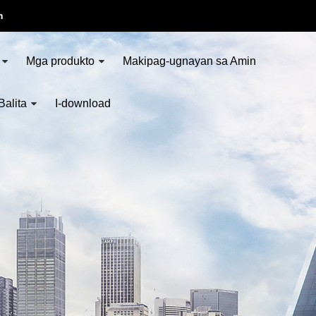
m
Mga produkto
Makipag-ugnayan sa Amin
Balita
I-download