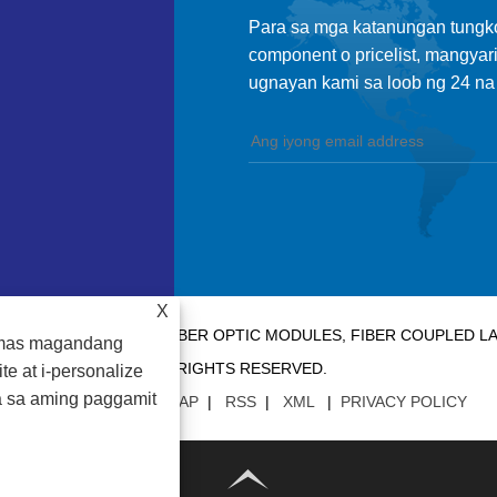
Para sa mga katanungan tungkol 
component o pricelist, mangyar
ugnayan kami sa loob ng 24 na 
X
 CO., LTD. - CHINA FIBER OPTIC MODULES, FIBER COUPLED 
g mas magandang
RIGHTS RESERVED.
e at i-personalize
a sa aming paggamit
MGA LINK
|
SITEMAP
|
RSS
|
XML
|
PRIVACY POLICY