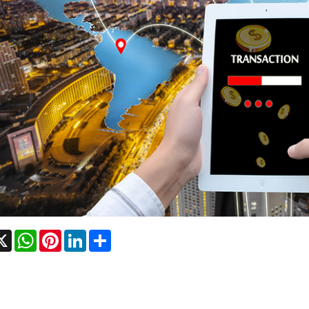
cebook
X
WhatsApp
Pinterest
LinkedIn
Share