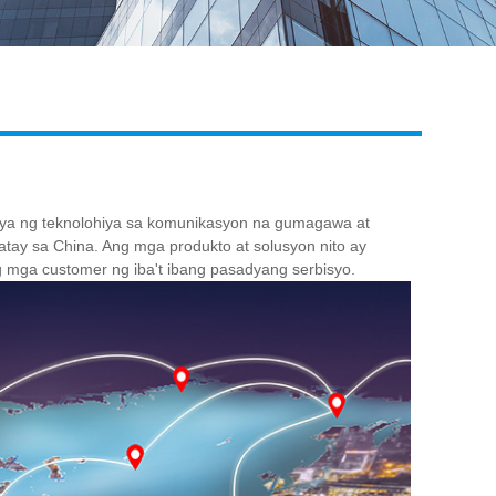
Live
nya ng teknolohiya sa komunikasyon na gumagawa at
tay sa China. Ang mga produkto at solusyon nito ay
 mga customer ng iba't ibang pasadyang serbisyo.