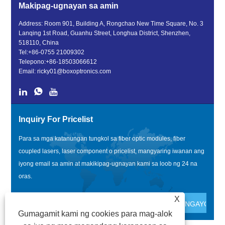
Makipag-ugnayan sa amin
Address: Room 901, Building A, Rongchao New Time Square, No. 3
Lanqing 1st Road, Guanhu Street, Longhua District, Shenzhen,
518110, China
Tel:
+86-0755 21009302
Telepono:
+86-18503066612
Email:
ricky01@boxoptronics.com
Inquiry For Pricelist
Para sa mga katanungan tungkol sa fiber optic modules, fiber
coupled lasers, laser component o pricelist, mangyaring iwanan ang
iyong email sa amin at makikipag-ugnayan kami sa loob ng 24 na
oras.
X
Gumagamit kami ng cookies para mag-alok