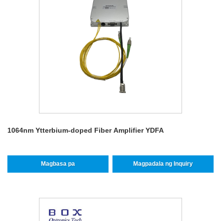
1064nm Ytterbium-doped Fiber Amplifier YDFA
Magbasa pa
Magpadala ng Inquiry