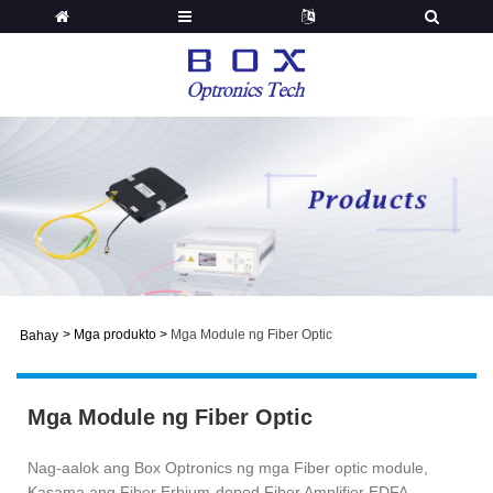
>
Mga produkto
>
Mga Module ng Fiber Optic
Bahay
Mga Module ng Fiber Optic
Nag-aalok ang Box Optronics ng mga Fiber optic module,
Kasama ang Fiber Erbium-doped Fiber Amplifier EDFA