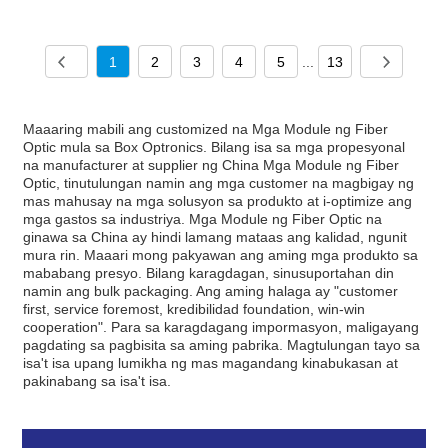
1
2
3
4
5
...
13
Maaaring mabili ang customized na Mga Module ng Fiber
Optic mula sa Box Optronics. Bilang isa sa mga propesyonal
na manufacturer at supplier ng China Mga Module ng Fiber
Optic, tinutulungan namin ang mga customer na magbigay ng
mas mahusay na mga solusyon sa produkto at i-optimize ang
mga gastos sa industriya. Mga Module ng Fiber Optic na
ginawa sa China ay hindi lamang mataas ang kalidad, ngunit
mura rin. Maaari mong pakyawan ang aming mga produkto sa
mababang presyo. Bilang karagdagan, sinusuportahan din
namin ang bulk packaging. Ang aming halaga ay "customer
first, service foremost, kredibilidad foundation, win-win
cooperation". Para sa karagdagang impormasyon, maligayang
pagdating sa pagbisita sa aming pabrika. Magtulungan tayo sa
isa't isa upang lumikha ng mas magandang kinabukasan at
pakinabang sa isa't isa.