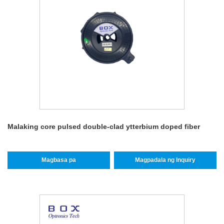
Malaking core pulsed double-clad ytterbium doped fiber
Magbasa pa
Magpadala ng Inquiry