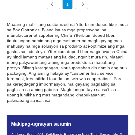
1
Maaaring mabili ang customized na Ytterbium doped fiber mula
sa Box Optronics. Bilang isa sa mga propesyonal na
manufacturer at supplier ng China Ytterbium doped fiber,
tinutulungan namin ang mga customer na magbigay ng mas
mahusay na mga solusyon sa produkto at i-optimize ang mga
gastos sa industriya. Ytterbium doped fiber na ginawa sa China
ay hindi lamang mataas ang kalidad, ngunit mura rin. Maaari
mong pakyawan ang aming mga produkto sa mababang
presyo. Bilang karagdagan, sinusuportahan din namin ang bulk
packaging. Ang aming halaga ay "customer first, service
foremost, kredibilidad foundation, win-win cooperation". Para
sa karagdagang impormasyon, maligayang pagdating sa
pagbisita sa aming pabrika. Magtulungan tayo sa isa't isa
upang lumikha ng mas magandang kinabukasan at
pakinabang sa isa't isa.
Makipag-ugnayan sa amin
Address: Room 901, Building A, Rongchao New Time Square, No. 3