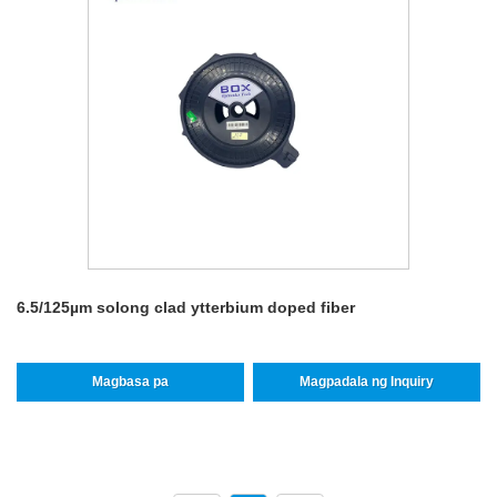
6.5/125µm solong clad ytterbium doped fiber
Magbasa pa
Magpadala ng Inquiry