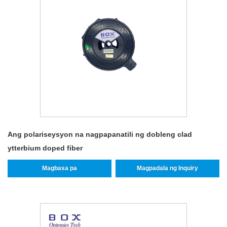
Ang polariseysyon na nagpapanatili ng dobleng clad
ytterbium doped fiber
Magbasa pa
Magpadala ng Inquiry