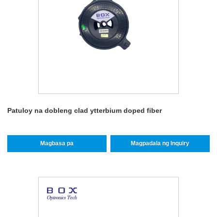
Patuloy na dobleng clad ytterbium doped fiber
Magbasa pa
Magpadala ng Inquiry