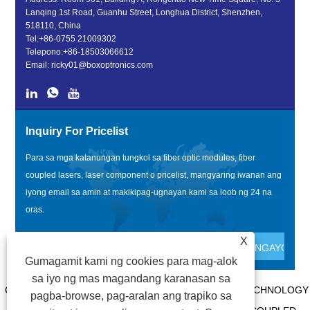
Lanqing 1st Road, Guanhu Street, Longhua District, Shenzhen,
518110, China
Tel:
+86-0755 21009302
Telepono:
+86-18503066612
Email:
ricky01@boxoptronics.com
Inquiry For Pricelist
Para sa mga katanungan tungkol sa fiber optic modules, fiber
coupled lasers, laser component o pricelist, mangyaring iwanan ang
iyong email sa amin at makikipag-ugnayan kami sa loob ng 24 na
oras.
X
Gumagamit kami ng cookies para mag-alok
sa iyo ng mas magandang karanasan sa
COPYRIGHT @ 2020 SHENZHEN BOX OPTRONICS TECHNOLOGY
pagba-browse, pag-aralan ang trapiko sa