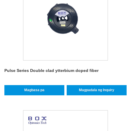
Pulse Series Double clad ytterbium doped fiber
Magbasa pa
Magpadala ng Inquiry