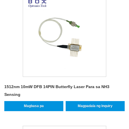
1512nm 10mW DFB 14PIN Butterfly Laser Para sa NH3
Sensing
Magbasa pa
Magpadala ng Inquiry