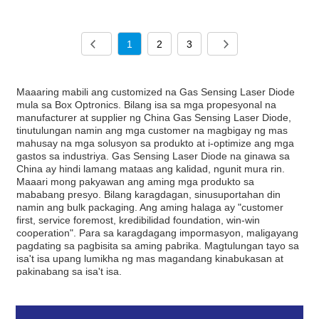
1
2
3
Maaaring mabili ang customized na Gas Sensing Laser Diode
mula sa Box Optronics. Bilang isa sa mga propesyonal na
manufacturer at supplier ng China Gas Sensing Laser Diode,
tinutulungan namin ang mga customer na magbigay ng mas
mahusay na mga solusyon sa produkto at i-optimize ang mga
gastos sa industriya. Gas Sensing Laser Diode na ginawa sa
China ay hindi lamang mataas ang kalidad, ngunit mura rin.
Maaari mong pakyawan ang aming mga produkto sa
mababang presyo. Bilang karagdagan, sinusuportahan din
namin ang bulk packaging. Ang aming halaga ay "customer
first, service foremost, kredibilidad foundation, win-win
cooperation". Para sa karagdagang impormasyon, maligayang
pagdating sa pagbisita sa aming pabrika. Magtulungan tayo sa
isa't isa upang lumikha ng mas magandang kinabukasan at
pakinabang sa isa't isa.