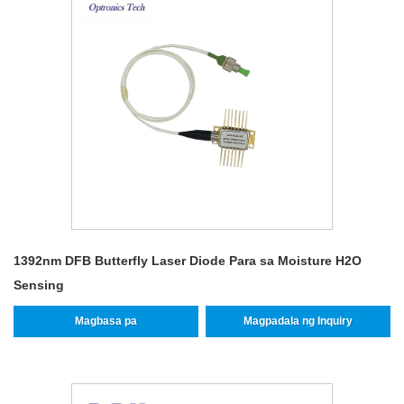
1392nm DFB Butterfly Laser Diode Para sa Moisture H2O
Sensing
Magbasa pa
Magpadala ng Inquiry