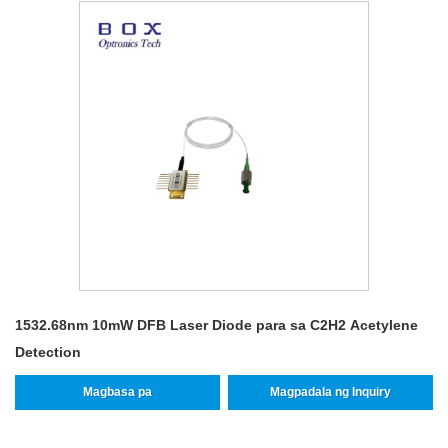
1532.68nm 10mW DFB Laser Diode para sa C2H2 Acetylene
Detection
Magbasa pa
Magpadala ng Inquiry