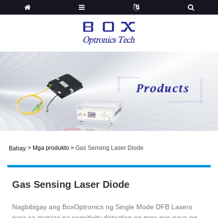
>
Mga produkto
>
Gas Sensing Laser Diode
Bahay
Gas Sensing Laser Diode
Nagbibigay ang BoxOptronics ng Single Mode DFB Lasers
para sa mataas na sensitivity detection ng mga gas gaya ng