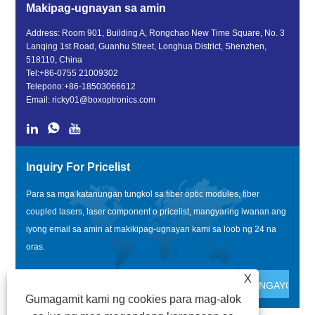
Makipag-ugnayan sa amin
Address: Room 901, Building A, Rongchao New Time Square, No. 3
Lanqing 1st Road, Guanhu Street, Longhua District, Shenzhen,
518110, China
Tel:
+86-0755 21009302
Telepono:
+86-18503066612
Email:
ricky01@boxoptronics.com
Inquiry For Pricelist
Para sa mga katanungan tungkol sa fiber optic modules, fiber
coupled lasers, laser component o pricelist, mangyaring iwanan ang
iyong email sa amin at makikipag-ugnayan kami sa loob ng 24 na
oras.
X
Gumagamit kami ng cookies para mag-alok