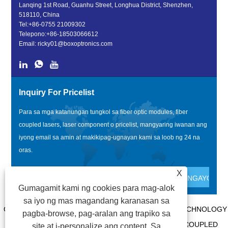
Lanqing 1st Road, Guanhu Street, Longhua District, Shenzhen,
518110, China
Tel:
+86-0755 21009302
Telepono:
+86-18503066612
Email:
ricky01@boxoptronics.com
Inquiry For Pricelist
Para sa mga katanungan tungkol sa fiber optic modules, fiber
coupled lasers, laser component o pricelist, mangyaring iwanan ang
iyong email sa amin at makikipag-ugnayan kami sa loob ng 24 na
oras.
X
Gumagamit kami ng cookies para mag-alok
sa iyo ng mas magandang karanasan sa
COPYRIGHT @ 2020 SHENZHEN BOX OPTRONICS TECHNOLOGY
pagba-browse, pag-aralan ang trapiko sa
CO., LTD. - CHINA FIBER OPTIC MODULES, FIBER COUPLED
site at i-personalize ang content. Sa