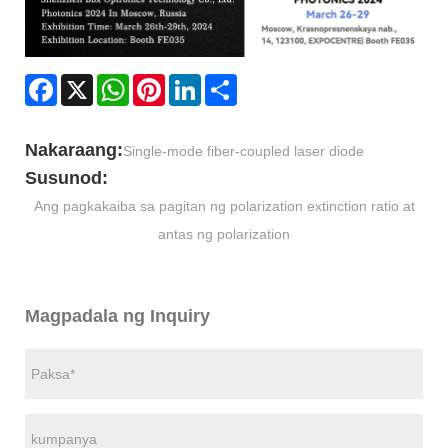
Facebook
X
WhatsApp
Pinterest
LinkedIn
Share
Nakaraang:
Single-mode fiber-coupled laser diode
Susunod:
Ang pagkakaiba sa pagitan ng polarization extinction ratio at
antas ng polarization
Magpadala ng Inquiry