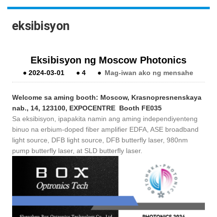
eksibisyon
Eksibisyon ng Moscow Photonics
●
2024-03-01
●
4
●
Mag-iwan ako ng mensahe
Welcome sa aming booth: Moscow, Krasnopresnenskaya
nab., 14, 123100, EXPOCENTRE Booth FE035
Sa eksibisyon, ipapakita namin ang aming independiyenteng
binuo na erbium-doped fiber amplifier EDFA, ASE broadband
light source, DFB light source, DFB butterfly laser, 980nm
pump butterfly laser, at SLD butterfly laser.