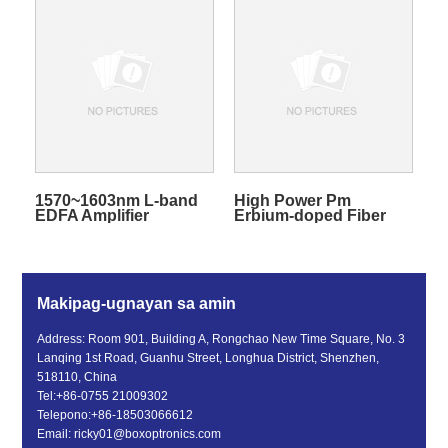
1570~1603nm L-band
High Power Pm
EDFA Amplifier
Erbium-doped Fiber
Amplifier Module
Makipag-ugnayan sa amin
Address: Room 901, Building A, Rongchao New Time Square, No. 3
Lanqing 1st Road, Guanhu Street, Longhua District, Shenzhen,
518110, China
Tel:
+86-0755 21009302
Telepono:
+86-18503066612
Email:
ricky01@boxoptronics.com