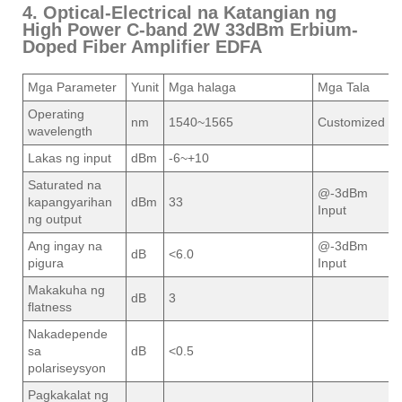
4. Optical-Electrical na Katangian ng
High Power C-band 2W 33dBm Erbium-
Doped Fiber Amplifier EDFA
Mga Parameter
Yunit
Mga halaga
Mga Tala
Operating
nm
1540~1565
Customized
wavelength
Lakas ng input
dBm
-6~+10
Saturated na
@-3dBm
kapangyarihan
dBm
33
Input
ng output
Ang ingay na
@-3dBm
dB
<6.0
pigura
Input
Makakuha ng
dB
3
flatness
Nakadepende
sa
dB
<0.5
polariseysyon
Pagkakalat ng