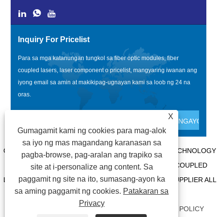
Inquiry For Pricelist
Para sa mga katanungan tungkol sa fiber optic modules, fiber
coupled lasers, laser component o pricelist, mangyaring iwanan ang
iyong email sa amin at makikipag-ugnayan kami sa loob ng 24 na
oras.
X
Gumagamit kami ng cookies para mag-alok
sa iyo ng mas magandang karanasan sa
COPYRIGHT @ 2020 SHENZHEN BOX OPTRONICS TECHNOLOGY
pagba-browse, pag-aralan ang trapiko sa
CO., LTD. - CHINA FIBER OPTIC MODULES, FIBER COUPLED
site at i-personalize ang content. Sa
paggamit ng site na ito, sumasang-ayon ka
LASERS MANUFACTURERS, LASER COMPONENTS SUPPLIER ALL
sa aming paggamit ng cookies.
Patakaran sa
RIGHTS RESERVED.
Privacy
MGA LINK
|
SITEMAP
|
RSS
|
XML
|
PRIVACY POLICY