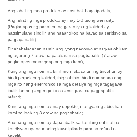
Ang lahat ng mga produkto ay nasubok bago ipadala;
Ang lahat ng mga produkto ay may 1-3 taong warranty.
(Pagkatapos ng panahon ng garantiya ng kalidad ay
nagsimulang singilin ang naaangkop na bayad sa serbisyo sa
pagpapanatili.)
Pinahahalagahan namin ang iyong negosyo at nag-aalok kami
ng agarang 7 araw na patakaran sa pagbabalik. (7 araw
pagkatapos matanggap ang mga item);
Kung ang mga item na binili mo mula sa aming tindahan ay
hindi perpektong kalidad, ibig sabihin, hindi gumagana ang
mga ito nang elektroniko sa mga detalye ng mga tagagawa,
ibalik lamang ang mga ito sa amin para sa pagpapalit o
refund;
Kung ang mga item ay may depekto, mangyaring abisuhan
kami sa loob ng 3 araw ng paghahatid;
Anumang mga item ay dapat ibalik sa kanilang orihinal na
kondisyon upang maging kuwalipikado para sa refund o
kapalit;