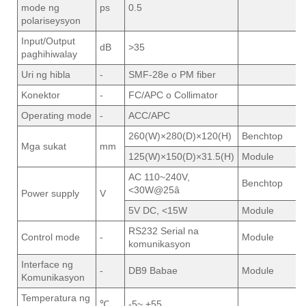
mode ng
ps
0.5
polariseysyon
Input/Output
dB
>35
paghihiwalay
Uri ng hibla
-
SMF-28e o PM fiber
Konektor
-
FC/APC o Collimator
Operating mode
-
ACC/APC
260(W)×280(D)×120(H)
Benchtop
Mga sukat
mm
125(W)×150(D)×31.5(H)
Module
AC 110~240V,
Benchtop
<30W@25â
Power supply
V
5V DC, <15W
Module
RS232 Serial na
Control mode
-
Module
komunikasyon
Interface ng
-
DB9 Babae
Module
Komunikasyon
Temperatura ng
℃
-5~ +55