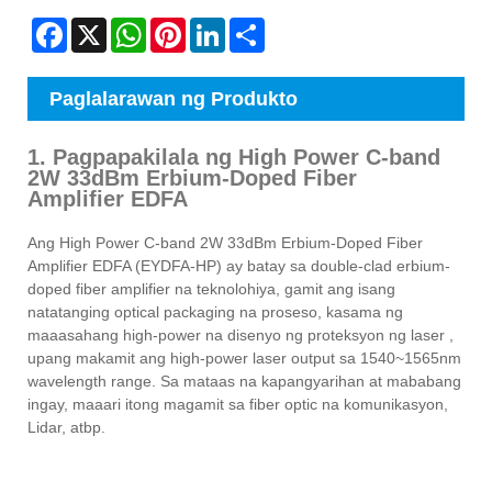
Facebook
X
WhatsApp
Pinterest
LinkedIn
Share
Paglalarawan ng Produkto
1. Pagpapakilala ng High Power C-band
2W 33dBm Erbium-Doped Fiber
Amplifier EDFA
Ang High Power C-band 2W 33dBm Erbium-Doped Fiber
Amplifier EDFA (EYDFA-HP) ay batay sa double-clad erbium-
doped fiber amplifier na teknolohiya, gamit ang isang
natatanging optical packaging na proseso, kasama ng
maaasahang high-power na disenyo ng proteksyon ng laser ,
upang makamit ang high-power laser output sa 1540~1565nm
wavelength range. Sa mataas na kapangyarihan at mababang
ingay, maaari itong magamit sa fiber optic na komunikasyon,
Lidar, atbp.