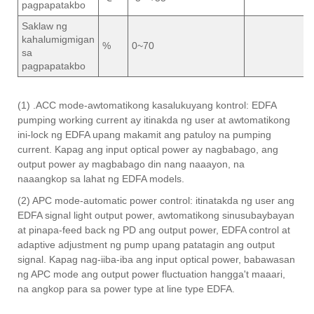
pagpapatakbo
Saklaw ng
kahalumigmigan
%
0~70
sa
pagpapatakbo
(1) .ACC mode-awtomatikong kasalukuyang kontrol: EDFA
pumping working current ay itinakda ng user at awtomatikong
ini-lock ng EDFA upang makamit ang patuloy na pumping
current. Kapag ang input optical power ay nagbabago, ang
output power ay magbabago din nang naaayon, na
naaangkop sa lahat ng EDFA models.
(2) APC mode-automatic power control: itinatakda ng user ang
EDFA signal light output power, awtomatikong sinusubaybayan
at pinapa-feed back ng PD ang output power, EDFA control at
adaptive adjustment ng pump upang patatagin ang output
signal. Kapag nag-iiba-iba ang input optical power, babawasan
ng APC mode ang output power fluctuation hangga't maaari,
na angkop para sa power type at line type EDFA.