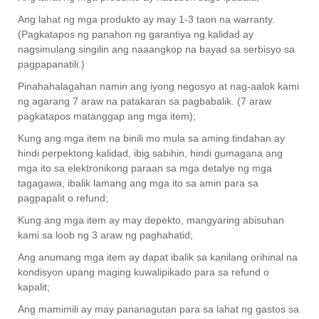
Ang lahat ng mga produkto ay may 1-3 taon na warranty.
(Pagkatapos ng panahon ng garantiya ng kalidad ay
nagsimulang singilin ang naaangkop na bayad sa serbisyo sa
pagpapanatili.)
Pinahahalagahan namin ang iyong negosyo at nag-aalok kami
ng agarang 7 araw na patakaran sa pagbabalik. (7 araw
pagkatapos matanggap ang mga item);
Kung ang mga item na binili mo mula sa aming tindahan ay
hindi perpektong kalidad, ibig sabihin, hindi gumagana ang
mga ito sa elektronikong paraan sa mga detalye ng mga
tagagawa, ibalik lamang ang mga ito sa amin para sa
pagpapalit o refund;
Kung ang mga item ay may depekto, mangyaring abisuhan
kami sa loob ng 3 araw ng paghahatid;
Ang anumang mga item ay dapat ibalik sa kanilang orihinal na
kondisyon upang maging kuwalipikado para sa refund o
kapalit;
Ang mamimili ay may pananagutan para sa lahat ng gastos sa