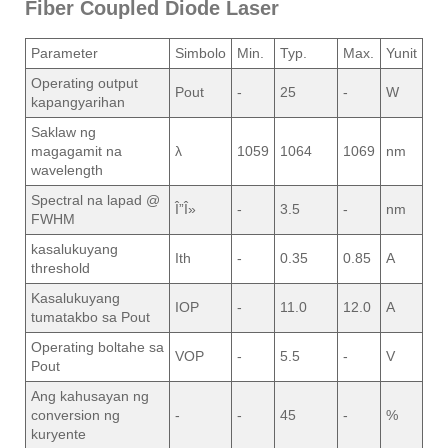
Fiber Coupled Diode Laser
Parameter
Simbolo
Min.
Typ.
Max.
Yunit
Operating output
Pout
-
25
-
W
kapangyarihan
Saklaw ng
magagamit na
λ
1059
1064
1069
nm
wavelength
Spectral na lapad @
Î”Î»
-
3.5
-
nm
FWHM
kasalukuyang
Ith
-
0.35
0.85
A
threshold
Kasalukuyang
IOP
-
11.0
12.0
A
tumatakbo sa Pout
Operating boltahe sa
VOP
-
5.5
-
V
Pout
Ang kahusayan ng
conversion ng
-
-
45
-
%
kuryente