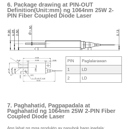
6. Package drawing at PIN-OUT
Definition(Unit:mm) ng 1064nm 25W 2-
PIN Fiber Coupled Diode Laser
PIN
Paglalarawan
1
LD
2
LD
7. Paghahatid, Pagpapadala at
Paghahatid ng 1064nm 25W 2-PIN Fiber
Coupled Diode Laser
Ang lahat ng mga produkto ay nasubok bago ipadala;