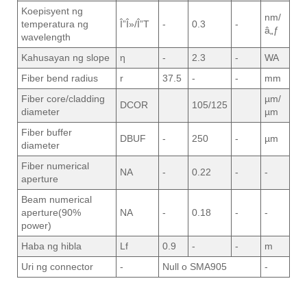
Koepisyent ng
nm/
temperatura ng
Î”Î»/Î”T
-
0.3
-
â„ƒ
wavelength
Kahusayan ng slope
η
-
2.3
-
WA
Fiber bend radius
r
37.5
-
-
mm
Fiber core/cladding
µm/
DCOR
105/125
diameter
µm
Fiber buffer
DBUF
-
250
-
µm
diameter
Fiber numerical
NA
-
0.22
-
-
aperture
Beam numerical
aperture(90%
NA
-
0.18
-
-
power)
Haba ng hibla
Lf
0.9
-
-
m
Uri ng connector
-
Null o SMA905
-