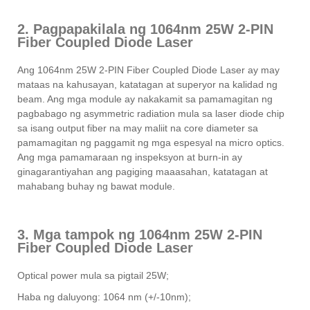
2. Pagpapakilala ng 1064nm 25W 2-PIN
Fiber Coupled Diode Laser
Ang 1064nm 25W 2-PIN Fiber Coupled Diode Laser ay may
mataas na kahusayan, katatagan at superyor na kalidad ng
beam. Ang mga module ay nakakamit sa pamamagitan ng
pagbabago ng asymmetric radiation mula sa laser diode chip
sa isang output fiber na may maliit na core diameter sa
pamamagitan ng paggamit ng mga espesyal na micro optics.
Ang mga pamamaraan ng inspeksyon at burn-in ay
ginagarantiyahan ang pagiging maaasahan, katatagan at
mahabang buhay ng bawat module.
3. Mga tampok ng 1064nm 25W 2-PIN
Fiber Coupled Diode Laser
Optical power mula sa pigtail 25W;
Haba ng daluyong: 1064 nm (+/-10nm);