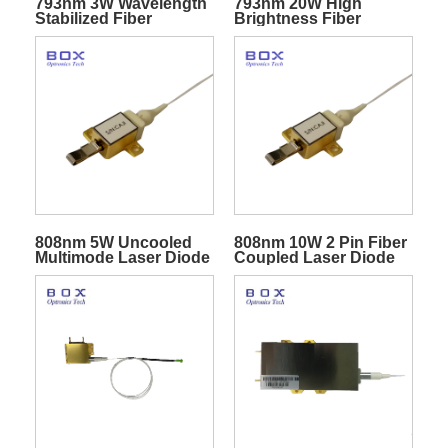
793nm 3W Wavelength
793nm 20W High
Stabilized Fiber
Brightness Fiber
Coupled Pump Laser
Pigtailed Diode Laser
Diode
808nm 5W Uncooled
808nm 10W 2 Pin Fiber
Multimode Laser Diode
Coupled Laser Diode
Module