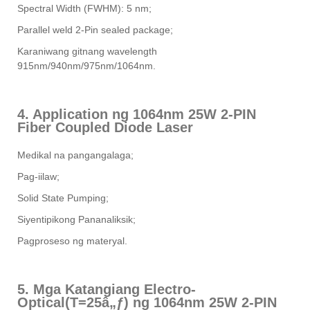
Spectral Width (FWHM): 5 nm;
Parallel weld 2-Pin sealed package;
Karaniwang gitnang wavelength
915nm/940nm/975nm/1064nm.
4. Application ng 1064nm 25W 2-PIN
Fiber Coupled Diode Laser
Medikal na pangangalaga;
Pag-iilaw;
Solid State Pumping;
Siyentipikong Pananaliksik;
Pagproseso ng materyal.
5. Mga Katangiang Electro-
Optical(T=25â„ƒ) ng 1064nm 25W 2-PIN