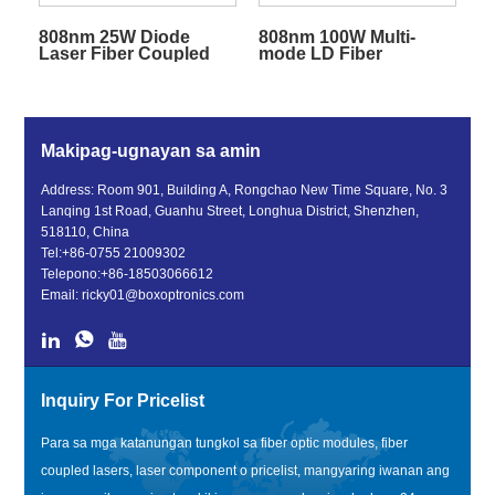
808nm 25W Diode
808nm 100W Multi-
Laser Fiber Coupled
mode LD Fiber
Para sa Pump Source
Coupled Diode Laser
Makipag-ugnayan sa amin
Address: Room 901, Building A, Rongchao New Time Square, No. 3
Lanqing 1st Road, Guanhu Street, Longhua District, Shenzhen,
518110, China
Tel:
+86-0755 21009302
Telepono:
+86-18503066612
Email:
ricky01@boxoptronics.com
Inquiry For Pricelist
Para sa mga katanungan tungkol sa fiber optic modules, fiber
coupled lasers, laser component o pricelist, mangyaring iwanan ang