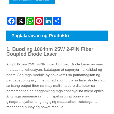
Facebook
X
WhatsApp
Pinterest
LinkedIn
Share
Paglalarawan ng Produkto
1. Buod ng 1064nm 25W 2-PIN Fiber
Coupled Diode Laser
Ang 1064nm 25W 2-PIN Fiber Coupled Diode Laser ay may
mataas na kahusayan, katatagan at superyor na kalidad ng
beam. Ang mga module ay nakakamit sa pamamagitan ng
pagbabago ng asymmetric radiation mula sa laser diode chip
sa isang output fiber na may maliit na core diameter sa
pamamagitan ng paggamit ng mga espesyal na micro optics.
Ang mga pamamaraan ng inspeksyon at burn-in ay
ginagarantiyahan ang pagiging maaasahan, katatagan at
mahabang buhay ng bawat module.